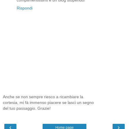
complimentissimi è un blog stupendo!
Rispondi
Anche se non sempre riesco a ricambiare la
cortesia, mi fà immenso piacere se lasci un segno
del tuo passaggio. Grazie!
‹
›
Home page