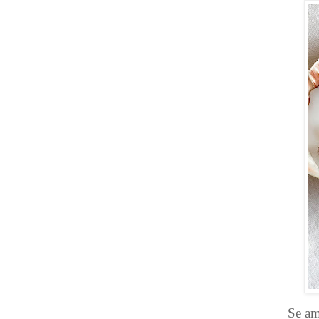
Se am