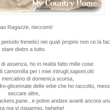
ao Ragazze, rieccomi!
periodo frenetici nei quali proprio non ce la fac
stare dietro a tutto.
di assenza, ho in realtà fatto mille cose:
 camomilla per i miei intrugli,saponi,olii
l mercatino di domenica scorsa,
 idro-glicerinate delle erbe che ho raccolto, mes
seccare altre,
crackers,pane...e potrei andare avanti ancora un
ra ma vi risparmio, hehehe!