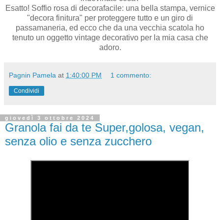
Esatto! Soffio rosa di decorafacile: una bella stampa, vernice
"decora finitura" per proteggere tutto e un giro di
passamaneria, ed ecco che da una vecchia scatola ho
tenuto un oggetto vintage decorativo per la mia casa che
adoro.
Pagnin Pamela
at
1:40:00 PM
1 commento:
Condividi
giovedì 3 ottobre 2024
Granola fai da te Super,golosa, vegan,
senza olio e senza zucchero