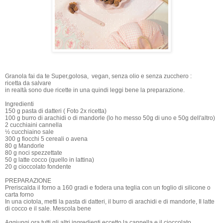
Granola fai da te
Super,golosa, vegan, senza olio e senza zucchero :
ricetta da salvare
in realtà sono due ricette in una quindi leggi bene la preparazione.
Ingredienti
150 g pasta di datteri ( Foto 2x ricetta)
100 g burro di arachidi o di mandorle (lo ho messo 50g di uno e 50g dell'altro)
2 cucchiaini cannella
½ cucchiaino sale
300 g fiocchi 5 cereali o avena
80 g Mandorle
80 g noci spezzettate
50 g latte cocco (quello in lattina)
20 g cioccolato fondente
PREPARAZIONE
Preriscalda il forno a 160 gradi e fodera una teglia con un foglio di silicone o
carta forno
In una ciotola, metti la pasta di datteri, il burro di arachidi e di mandorle, Il latte
di cocco e il sale. Mescola bene
Aggiungi ora tutti gli altri ingredienti eccetto la cannella e il cioccolato.