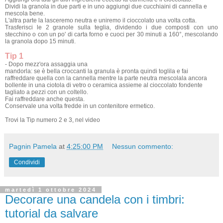
Dividi la granola in due parti e in uno aggiungi due cucchiaini di cannella e
mescola bene.
L'altra parte la lasceremo neutra e uniremo il cioccolato una volta cotta.
Trasferisci le 2 granole sulla teglia, dividendo i due composti con uno
stecchino o con un po' di carta forno e cuoci per 30 minuti a 160°, mescolando
la granola dopo 15 minuti.
Tip 1
- Dopo mezz'ora assaggia una
mandorla: se è bella croccanti la granula è pronta quindi toglila e fai
raffreddare quella con la cannella mentre la parte neutra mescolala ancora
bollente in una ciotola di vetro o ceramica assieme al cioccolato fondente
tagliato a pezzi con un coltello.
Fai raffreddare anche questa.
Conservale una volta fredde in un contenitore ermetico.
Trovi la Tip numero 2 e 3, nel video
Pagnin Pamela
at
4:25:00 PM
Nessun commento:
Condividi
martedì 1 ottobre 2024
Decorare una candela con i timbri:
tutorial da salvare