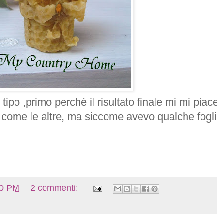
 tipo ,primo
perchè
il risultato finale mi mi piac
ome le altre, ma siccome avevo qualche foglio
00 PM
2 commenti: