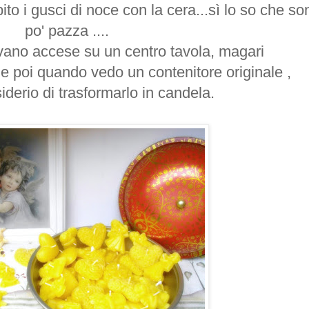
ito i gusci di noce con la cera...sì lo so che s
po' pazza ....
avano accese su un
centro tavola
, magari
 e poi quando vedo un contenitore originale ,
siderio di
trasformarlo
in candela.