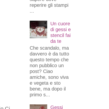
reperire gli stampi
...
Un cuore
di gessi e
stencil fai
da te
Che scandalo, ma
davvero è da tutto
questo tempo che
non pubblico un
post? Ciao
amiche, sono viva
e vegeta e sto
bene, ma dopo il
primo s...
Gessi
lo.Ci