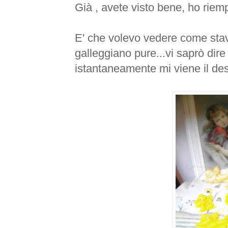
Già , avete visto bene, ho riemp
E' che volevo vedere come st
galleggiano
pure...vi saprò dire
istantaneamente
mi viene il de