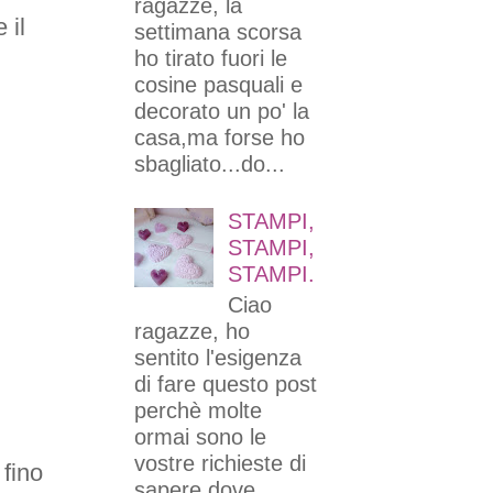
ragazze, la
 il
settimana scorsa
ho tirato fuori le
cosine pasquali e
decorato un po' la
casa,ma forse ho
sbagliato...do...
STAMPI,
STAMPI,
STAMPI.
Ciao
ragazze, ho
sentito l'esigenza
di fare questo post
perchè molte
ormai sono le
vostre richieste di
 fino
sapere dove