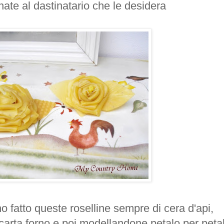
nate al
dastinatario
che le desidera
o fatto queste
roselline
sempre di cera d'api,
 carta forno e poi
modellandone
petalo per peta