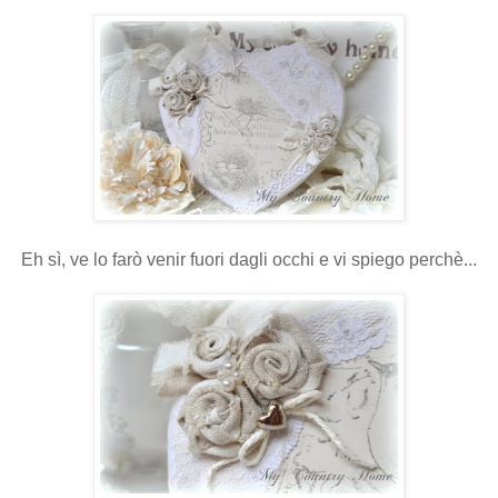
Eh sì, ve lo farò venir fuori dagli occhi e vi spiego perchè...