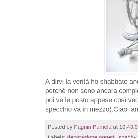
A dirvi la verità ho shabbato a
perchè non sono ancora compl
poi ve le posto appese così vedi
specchio va in mezzo).Ciao fanc
Posted by
Pagnin Pamela
at
10:43:
Labels:
decorazione oggetti
,
shabby