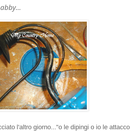
habby...
iato l'altro giorno..."o le dipingi o io le attacco