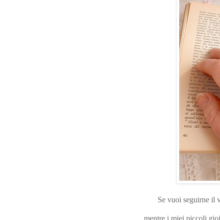
Se vuoi seguirne il
mentre i miei piccoli gio