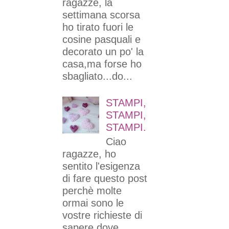
ragazze, la
settimana scorsa
ho tirato fuori le
cosine pasquali e
decorato un po' la
casa,ma forse ho
sbagliato...do...
STAMPI,
STAMPI,
STAMPI.
Ciao
ragazze, ho
sentito l'esigenza
di fare questo post
perchè molte
ormai sono le
vostre richieste di
sapere dove