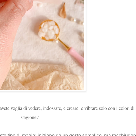
ete voglia di vedere, indossare, e creare e vibrare solo con i colori di
stagione?
sto tipo di magia: iniziano da un gesto semplice, ma racchiudon