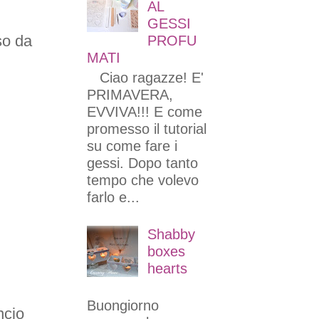
AL
GESSI
so da
PROFU
MATI
Ciao ragazze! E'
PRIMAVERA,
EVVIVA!!! E come
promesso il tutorial
su come fare i
gessi. Dopo tanto
tempo che volevo
farlo e...
Shabby
boxes
hearts
Buongiorno
ncio