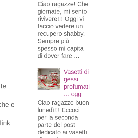
Ciao ragazze! Che
giornate, mi sento
rivivere!!! Oggi vi
faccio vedere un
recupero shabby.
Sempre più
spesso mi capita
di dover fare ...
Vasetti di
gessi
te ,
profumati
... oggi
Ciao ragazze buon
cche e
lunedì!!! Eccoci
per la seconda
 link
parte del post
dedicato ai vasetti