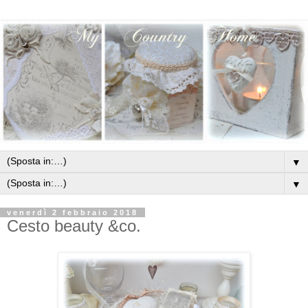
▼
▼
venerdì 2 febbraio 2018
Cesto beauty &co.