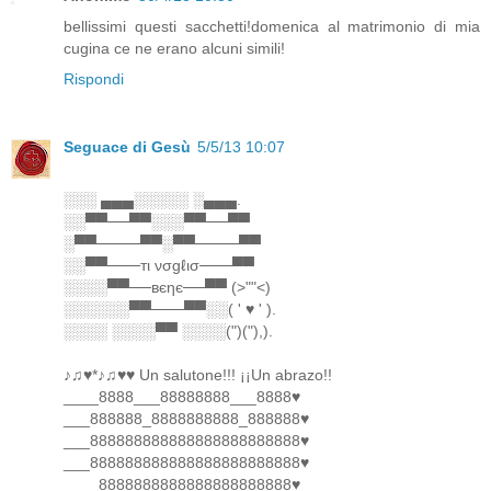
bellissimi questi sacchetti!domenica al matrimonio di mia
cugina ce ne erano alcuni simili!
Rispondi
Seguace di Gesù
5/5/13 10:07
░░░ ▄▄▄░░░░░ ░▄▄▄.
░░▀▀──▀▀░░░▀▀──▀▀
░▀▀────▀▀░▀▀────▀▀
░░▀▀───тι νσgℓισ───▀▀
░░░░▀▀──вєηє──▀▀ (>""<)
░░░░░░▀▀───▀▀░░( ' ♥ ' ).
░░░░ ░░░░▀▀ ░░░░(")("),).
♪♫♥*♪♫♥♥ Un salutone!!! ¡¡Un abrazo!!
____8888___88888888___8888♥
___888888_8888888888_888888♥
___888888888888888888888888♥
___888888888888888888888888♥
____8888888888888888888888♥