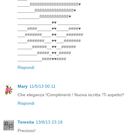
_____88888888888888888888♥
_______8888888888888888♥
_________888888888888♥
______________♥♥ _________
____####______♥♥_____####♥
___#######____♥♥____#######
____#######___♥♥___#######
______######__♥♥__######
________#####_♥♥_#####
__________####♥♥####
Rispondi
Mary
11/5/13 00:11
Che eleganza !Complimenti ! Nuova iscritta !Ti aspetto!!
Rispondi
Teresita
13/8/13 23:18
Precioso!