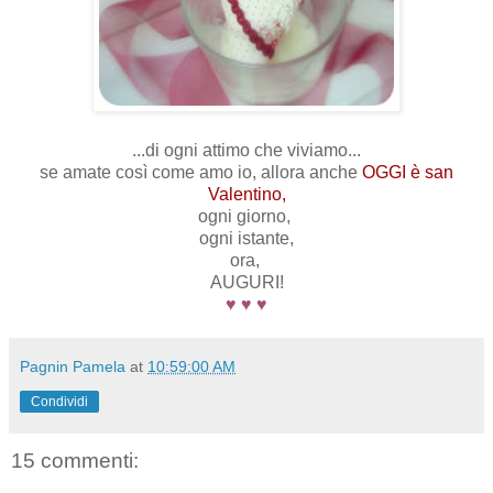
...di ogni attimo che viviamo...
se amate così come amo io, allora anche
OGGI è san
Valentino,
ogni giorno,
ogni istante,
ora,
AUGURI!
♥ ♥ ♥
Pagnin Pamela
at
10:59:00 AM
Condividi
15 commenti: